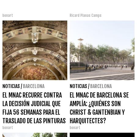
bonart
Ricard Planas Camps
NOTICIAS
/
BARCELONA
NOTICIAS
/
BARCELONA
EL MNAC RECURRE CONTRA
EL MNAC DE BARCELONA SE
LA DECISIÓN JUDICIAL QUE
AMPLÍA: ¿QUIÉNES SON
FIJA 56 SEMANAS PARA EL
CHRIST & GANTENBIAN Y
TRASLADO DE LAS PINTURAS
HARQUITECTES?
bonart
bonart
DE SIJENA