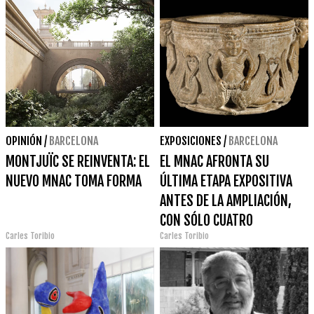
OPINIÓN
/
BARCELONA
EXPOSICIONES
/
BARCELONA
MONTJUÏC SE REINVENTA: EL
EL MNAC AFRONTA SU
NUEVO MNAC TOMA FORMA
ÚLTIMA ETAPA EXPOSITIVA
ANTES DE LA AMPLIACIÓN,
CON SÓLO CUATRO
Carles Toribio
Carles Toribio
MUESTRAS