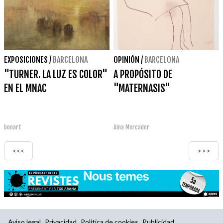
EXPOSICIONES
/
BARCELONA
OPINIÓN
/
BARCELONA
"TURNER. LA LUZ ES COLOR"
A PROPÓSITO DE
EN EL MNAC
"MATERNASIS"
bonart
Aina Mercader
<<<
>>>
Aviso legal
Privacidad
Política de cookies
Publicidad