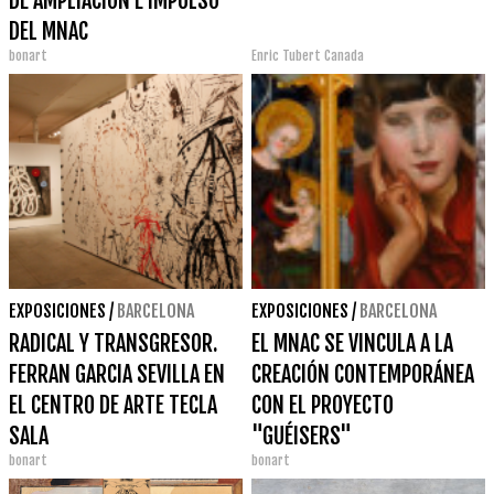
DE AMPLIACIÓN E IMPULSO
DEL MNAC
bonart
Enric Tubert Canada
EXPOSICIONES
/
BARCELONA
EXPOSICIONES
/
BARCELONA
RADICAL Y TRANSGRESOR.
EL MNAC SE VINCULA A LA
FERRAN GARCIA SEVILLA EN
CREACIÓN CONTEMPORÁNEA
EL CENTRO DE ARTE TECLA
CON EL PROYECTO
SALA
"GUÉISERS"
bonart
bonart