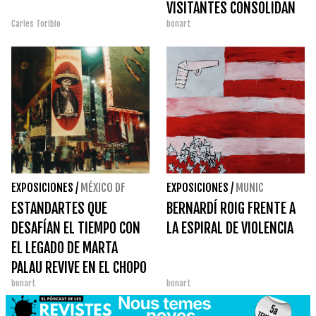
VISITANTES CONSOLIDAN
Carles Toribio
bonart
EL ÉXITO DE TEMPS DE
FLORS
EXPOSICIONES
/
MÉXICO DF
EXPOSICIONES
/
MUNIC
ESTANDARTES QUE
BERNARDÍ ROIG FRENTE A
DESAFÍAN EL TIEMPO CON
LA ESPIRAL DE VIOLENCIA
EL LEGADO DE MARTA
PALAU REVIVE EN EL CHOPO
bonart
bonart