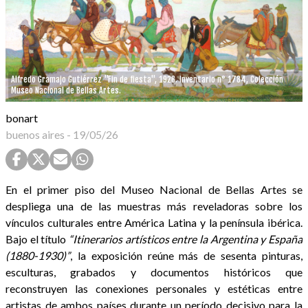
Alfredo Gramajo Gutiérrez "Fin de fiesta", 1926. Inventario n° 1784, Colección
Museo Nacional de Bellas Artes.
bonart
buenos aires
-
19/05/26
En el primer piso del Museo Nacional de Bellas Artes se
despliega una de las muestras más reveladoras sobre los
vínculos culturales entre América Latina y la península ibérica.
Bajo el título
“Itinerarios artísticos entre la Argentina y España
(1880-1930)”
, la exposición reúne más de sesenta pinturas,
esculturas, grabados y documentos históricos que
reconstruyen las conexiones personales y estéticas entre
artistas de ambos países durante un período decisivo para la