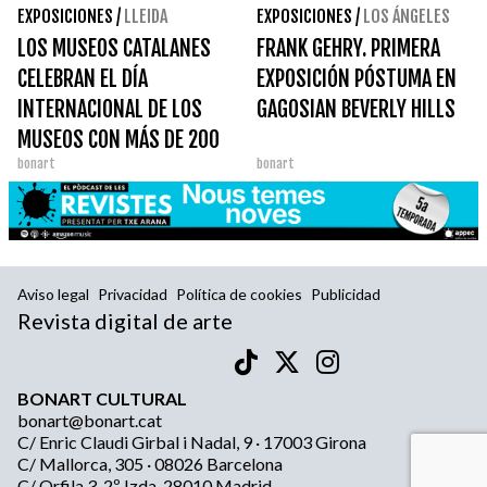
EXPOSICIONES
/
LLEIDA
EXPOSICIONES
/
LOS ÁNGELES
LOS MUSEOS CATALANES
FRANK GEHRY. PRIMERA
CELEBRAN EL DÍA
EXPOSICIÓN PÓSTUMA EN
INTERNACIONAL DE LOS
GAGOSIAN BEVERLY HILLS
MUSEOS CON MÁS DE 200
bonart
bonart
ACTIVIDADES EN TODO EL
TERRITORIO
Aviso legal
Privacidad
Política de cookies
Publicidad
Revista digital de arte
BONART CULTURAL
bonart@bonart.cat
C/ Enric Claudi Girbal i Nadal, 9 · 17003 Girona
C/ Mallorca, 305 · 08026 Barcelona
C/ Orfila 3, 2º Izda, 28010 Madrid