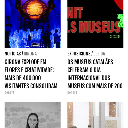
NOTÍCIAS
/
GIRONA
EXPOSICIONS
/
LLEIDA
GIRONA EXPLODE EM
OS MUSEUS CATALÃES
FLORES E CRIATIVIDADE:
CELEBRAM O DIA
MAIS DE 400.000
INTERNACIONAL DOS
VISITANTES CONSOLIDAM
MUSEUS COM MAIS DE 200
bonart
bonart
O SUCESSO DO TEMPS DE
ATIVIDADES EM TODO O
FLORS.
PAÍS.