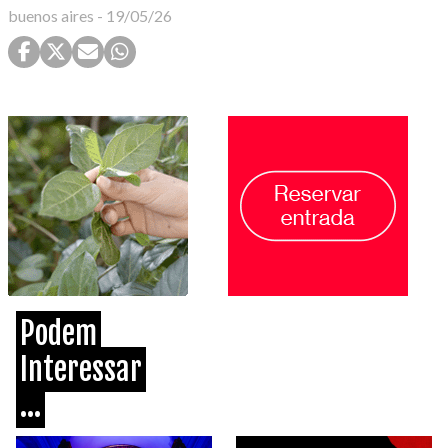
buenos aires
-
19/05/26
Podem
Interessar
...