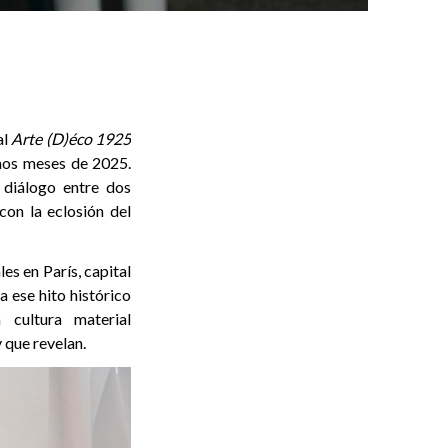
al
Arte (D)éco 1925
mos meses de 2025.
 diálogo entre dos
con la eclosión del
es en París, capital
 ese hito histórico
 cultura material
 que revelan.