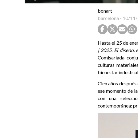
bonart
barcelona
-
10/11/
Hasta el 25 de ene
| 2025. El diseño,
Comisariada conju
culturas materiale
bienestar industrial
Cien años después d
ese momento de la 
con una selecció
contemporánea: pro