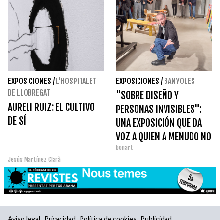
EXPOSICIONES
/
L'HOSPITALET
EXPOSICIONES
/
BANYOLES
DE LLOBREGAT
"SOBRE DISEÑO Y
AURELI RUIZ: EL CULTIVO
PERSONAS INVISIBLES":
DE SÍ
UNA EXPOSICIÓN QUE DA
VOZ A QUIEN A MENUDO NO
bonart
TIENE
Jesús Martínez Clarà
Aviso legal
Privacidad
Política de cookies
Publicidad