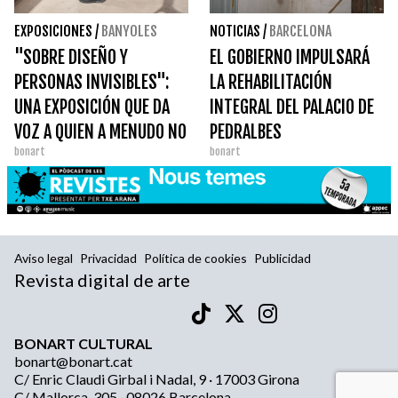
EXPOSICIONES
/
BANYOLES
NOTICIAS
/
BARCELONA
"SOBRE DISEÑO Y
EL GOBIERNO IMPULSARÁ
PERSONAS INVISIBLES":
LA REHABILITACIÓN
UNA EXPOSICIÓN QUE DA
INTEGRAL DEL PALACIO DE
VOZ A QUIEN A MENUDO NO
PEDRALBES
bonart
bonart
TIENE
Aviso legal
Privacidad
Política de cookies
Publicidad
Revista digital de arte
BONART CULTURAL
bonart@bonart.cat
C/ Enric Claudi Girbal i Nadal, 9 · 17003 Girona
C/ Mallorca, 305 · 08026 Barcelona