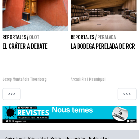
REPORTAJES
/
OLOT
REPORTAJES
/
PERALADA
EL CRÁTER A DEBATE
LA BODEGA PERELADA DE RCR
Josep Muntañola Thornberg
Arcadi Pla i Masmiquel
<<<
>>>
Aviso legal
Privacidad
Política de cookies
Publicidad