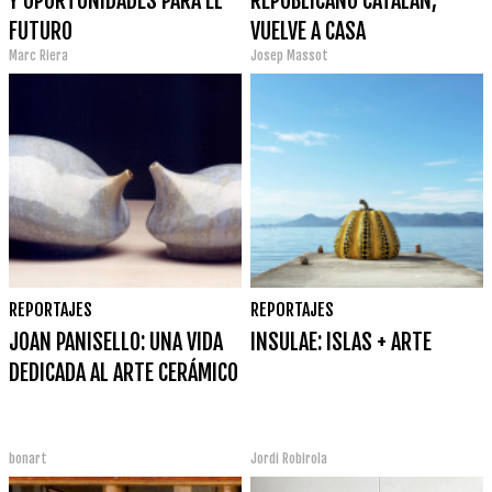
Y OPORTUNIDADES PARA EL
REPUBLICANO CATALÁN,
FUTURO
VUELVE A CASA
Marc Riera
Josep Massot
REPORTAJES
REPORTAJES
JOAN PANISELLO: UNA VIDA
INSULAE: ISLAS + ARTE
DEDICADA AL ARTE CERÁMICO
bonart
Jordi Robirola