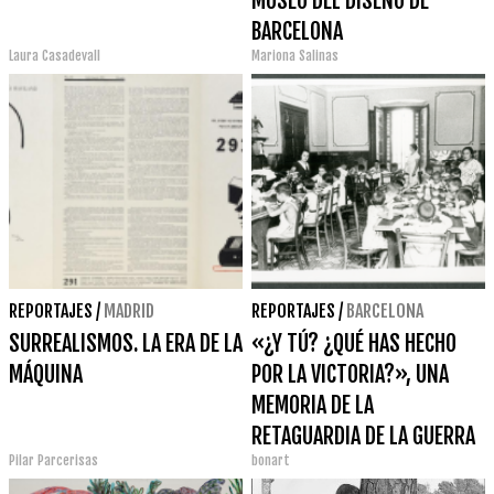
MUSEO DEL DISEÑO DE
BARCELONA
Laura Casadevall
Mariona Salinas
REPORTAJES
/
MADRID
REPORTAJES
/
BARCELONA
SURREALISMOS. LA ERA DE LA
«¿Y TÚ? ¿QUÉ HAS HECHO
MÁQUINA
POR LA VICTORIA?», UNA
MEMORIA DE LA
RETAGUARDIA DE LA GUERRA
Pilar Parcerisas
bonart
CIVIL EN LA RED DE MUSEOS