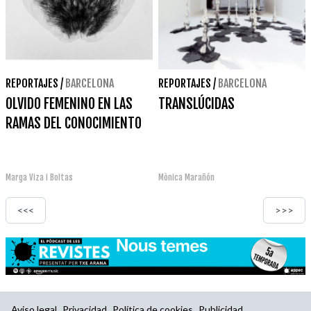
REPORTAJES
/
BARCELONA
REPORTAJES
/
BARCELONA
OLVIDO FEMENINO EN LAS
TRANSLÚCIDAS
RAMAS DEL CONOCIMIENTO
Marga Viza i Boltas
Mònica Marañón
<<<
>>>
Aviso legal
Privacidad
Política de cookies
Publicidad