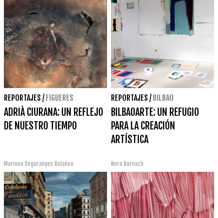
REPORTAJES
/
FIGUERES
REPORTAJES
/
BILBAO
ADRIÀ CIURANA: UN REFLEJO
BILBAOARTE: UN REFUGIO
DE NUESTRO TIEMPO
PARA LA CREACIÓN
ARTÍSTICA
Mariona Seguranyes Bolaños
Nora Barnach