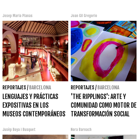
Josep Maria Planas
Joan Gil Gregorio
REPORTAJES
/
BARCELONA
REPORTAJES
/
BARCELONA
LENGUAJES Y PRÁCTICAS
'THE RIPPLINGS': ARTE Y
EXPOSITIVAS EN LOS
COMUNIDAD COMO MOTOR DE
MUSEOS CONTEMPORÁNEOS
TRANSFORMACIÓN SOCIAL
Jusèp Boya i Busquet
Nora Barnach