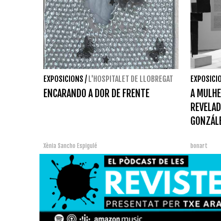
EXPOSICIONS
/
L'HOSPITALET DE LLOBREGAT
EXPOSICI
ENCARANDO A DOR DE FRENTE
A MULHE
REVELAD
GONZÁLE
Xènia Sancho Espigulé
bonart