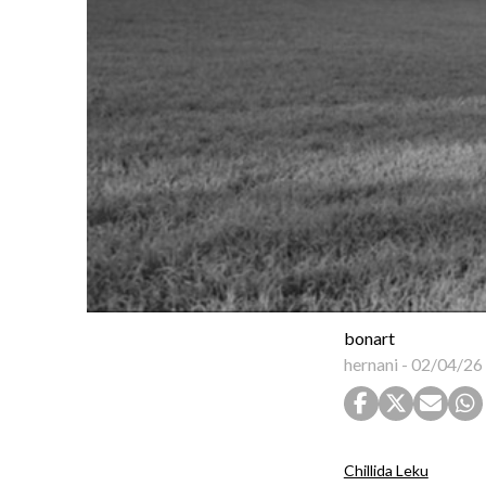
bonart
hernani
-
02/04/26
Chillida Leku