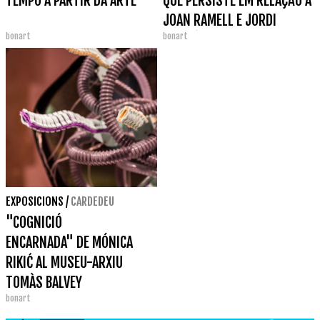
TEMPO A PARTIR DA ARTE
QUE PERSISTE EM RELAÇÃO A
JOAN RAMELL E JORDI
bonart
bonart
ALIGUÉ.
EXPOSICIONS
/
CARDEDEU
"COGNICIÓ
ENCARNADA" DE MÓNICA
RIKIĆ AL MUSEU-ARXIU
TOMÀS BALVEY
bonart