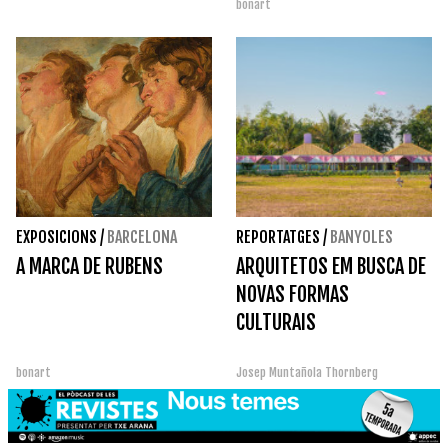
bonart
EXPOSICIONS
/
BARCELONA
REPORTATGES
/
BANYOLES
A MARCA DE RUBENS
ARQUITETOS EM BUSCA DE
NOVAS FORMAS
CULTURAIS
bonart
Josep Muntañola Thornberg