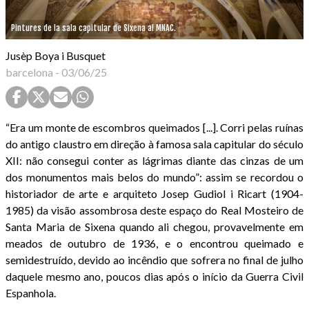
Pintures de la sala capitular de Sixena al MNAC.
Jusèp Boya i Busquet
barcelona
-
03/06/25
“Era um monte de escombros queimados [...]. Corri pelas ruínas
do antigo claustro em direção à famosa sala capitular do século
XII: não consegui conter as lágrimas diante das cinzas de um
dos monumentos mais belos do mundo”: assim se recordou o
historiador de arte e arquiteto Josep Gudiol i Ricart (1904-
1985) da visão assombrosa deste espaço do Real Mosteiro de
Santa Maria de Sixena quando ali chegou, provavelmente em
meados de outubro de 1936, e o encontrou queimado e
semidestruído, devido ao incêndio que sofrera no final de julho
daquele mesmo ano, poucos dias após o início da Guerra Civil
Espanhola.