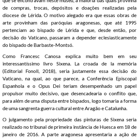
que se encontravam neste museu, a maioria das quais provinha
de compras, trocas, depósitos e doações realizadas pela
diocese de Lérida. O motivo alegado era que essas obras de
arte provinham das paróquias aragonesas, que até 1995
pertenciam ao bispado de Lérida e que, desde então, por
decisão do Vaticano, passaram a depender eclesiasticamente
do bispado de Barbaste-Montsó.
Como Francesc Canosa explica muito bem em seu
interessantíssimo livro Sixena. La croada de la memória
(Editorial Fonoll, 2018), seria justamente essa decisão do
Vaticano, na qual, ao que parece, a Conferência Episcopal
Espanhola e o Opus Dei teriam desempenhado um papel
propulsor muito decisivo, que desencadearia o conflito que,
para além de uma disputa entre bispados, logo tomaria a forma
de uma sangrenta guerra cultural entre Aragão e Catalunha.
O julgamento pela propriedade das pinturas de Sixena seria
realizado no tribunal de primeira instância de Huesca em 18 de
janeiro de 2016. A parte aragonesa apresentaria a ação de