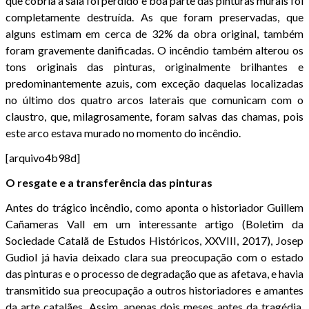
que cobria a sala foi perdido e boa parte das pinturas murais foi
completamente destruída. As que foram preservadas, que
alguns estimam em cerca de 32% da obra original, também
foram gravemente danificadas. O incêndio também alterou os
tons originais das pinturas, originalmente brilhantes e
predominantemente azuis, com exceção daquelas localizadas
no último dos quatro arcos laterais que comunicam com o
claustro, que, milagrosamente, foram salvas das chamas, pois
este arco estava murado no momento do incêndio.
[arquivo4b98d]
O resgate e a transferência das pinturas
Antes do trágico incêndio, como aponta o historiador Guillem
Cañameras Vall em um interessante artigo (Boletim da
Sociedade Catalã de Estudos Históricos, XXVIII, 2017), Josep
Gudiol já havia deixado clara sua preocupação com o estado
das pinturas e o processo de degradação que as afetava, e havia
transmitido sua preocupação a outros historiadores e amantes
da arte catalães. Assim, apenas dois meses antes da tragédia,