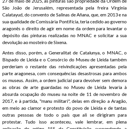
27 de maio de 2025, as pinturas são propriedade da Ordem de
São João de Jerusalém, representada pela freira Virginia
Calatayud, do convento de Salinas de Añana, que, em 2013 e na
sua qualidade de Comissária Pontifícia, teria cedido ao governo
aragonês o direito de agir em nome da ordem para levantar o
depósito das pinturas realizadas no MNAC e solicitar a sua
devolução ao mosteiro de Sixena.
Antes disso, porém, a Generalitat de Catalunya, o MNAC, o
Bispado de Lleida e o Consórcio do Museu de Lleida também
perderiam o restante das reivindicações apresentadas pela
parte aragonesa, com consequências desastrosas para ambos
os museus. Assim, a ordem judicial para devolver sem demora
as obras de arte guardadas no Museu de Lleida levaria à
absurda ocupação do museu na noite de 11 de novembro de
2017, e à partida, "manu militari", delas em direção a Aragão,
em meio ao clamor e protesto do povo de Lleida e de tantas
outras pessoas de todo o país que ali se dirigiram para
protestar. Tudo isso aconteceu, vale lembrar, em plena
aplicação do artigo 155 da Constituição, suspendendo a