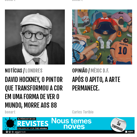
NOTÍCIAS
/
LONDRES
OPINIÃO
/
MÈXIC D.F.
DAVID HOCKNEY, O PINTOR
APÓS O APITO, A ARTE
QUE TRANSFORMOU A COR
PERMANECE.
EM UMA FORMA DE VER O
MUNDO, MORRE AOS 88
bonart
Carles Toribio
ANOS.