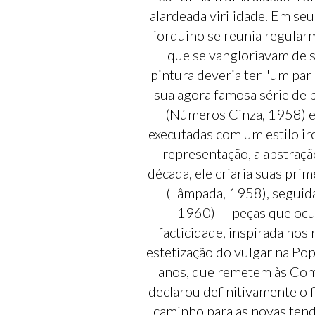
alardeada virilidade. Em s
iorquino se reunia regularm
que se vangloriavam de
pintura deveria ter "um par
sua agora famosa série de 
(Números Cinza, 1958) e 
executadas com um estilo ir
representação, a abstraçã
década, ele criaria suas pr
(Lâmpada, 1958), seguida
1960) — peças que ocu
facticidade, inspirada no
estetização do vulgar na P
anos, que remetem às Com
declarou definitivamente o 
caminho para as novas tend