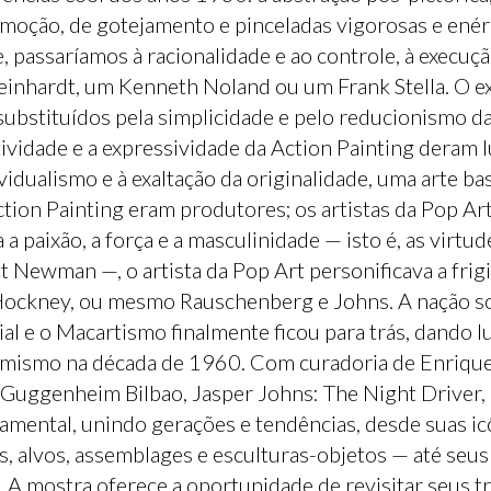
emoção, de gotejamento e pinceladas vigorosas e enér
 passaríamos à racionalidade e ao controle, à execuç
inhardt, um Kenneth Noland ou um Frank Stella. O ex
ubstituídos pela simplicidade e pelo reducionismo da
ividade e a expressividade da Action Painting deram l
vidualismo e à exaltação da originalidade, uma arte ba
ction Painting eram produtores; os artistas da Pop Ar
 a paixão, a força e a masculinidade — isto é, as virt
t Newman —, o artista da Pop Art personificava a fri
Hockney, ou mesmo Rauschenberg e Johns. A nação so
 e o Macartismo finalmente ficou para trás, dando l
mismo na década de 1960. Com curadoria de Enrique 
Guggenheim Bilbao, Jasper Johns: The Night Driver, 
damental, unindo gerações e tendências, desde suas i
 alvos, assemblages e esculturas-objetos — até seus
A mostra oferece a oportunidade de revisitar seus t