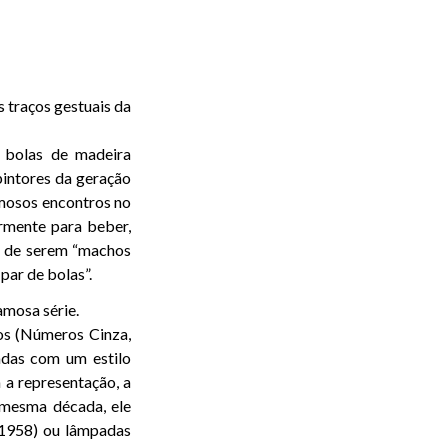
s traços gestuais da
 bolas de madeira
pintores da geração
famosos encontros no
rmente para beber,
am de serem “machos
ar de bolas”.
amosa série.
os (Números Cinza,
adas com um estilo
 a representação, a
 mesma década, ele
, 1958) ou lâmpadas