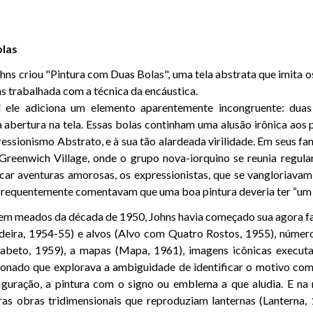
olas
ns criou "Pintura com Duas Bolas", uma tela abstrata que imita o
s trabalhada com a técnica da encáustica.
l ele adiciona um elemento aparentemente incongruente: duas
abertura na tela. Essas bolas continham uma alusão irônica aos 
ressionismo Abstrato, e à sua tão alardeada virilidade. Em seus 
Greenwich Village, onde o grupo nova-iorquino se reunia regula
scar aventuras amorosas, os expressionistas, que se vangloriav
 frequentemente comentavam que uma boa pintura deveria ter “um p
 em meados da década de 1950, Johns havia começado sua agora f
deira, 1954-55) e alvos (Alvo com Quatro Rostos, 1955), númer
lfabeto, 1959), a mapas (Mapa, 1961), imagens icônicas execut
onado que explorava a ambiguidade de identificar o motivo com
iguração, a pintura com o signo ou emblema a que aludia. E na
iras obras tridimensionais que reproduziam lanternas (Lanterna