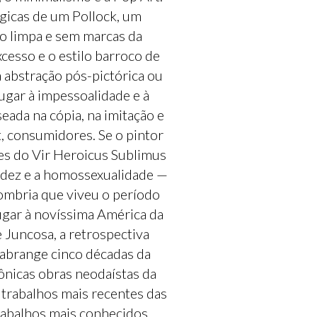
gicas de um Pollock, um
ão limpa e sem marcas da
cesso e o estilo barroco de
 abstração pós-pictórica ou
ugar à impessoalidade e à
seada na cópia, na imitação e
t, consumidores. Se o pintor
udes do Vir Heroicus Sublimus
gidez e a homossexualidade —
mbria que viveu o período
ugar à novíssima América da
Juncosa, a retrospectiva
abrange cinco décadas da
cônicas obras neodaístas da
 trabalhos mais recentes das
rabalhos mais conhecidos,