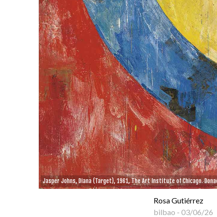
Jasper Johns, Diana (Target), 1961, The Art Institute of Chicago. Donac
Rosa Gutiérrez
bilbao
-
03/06/26