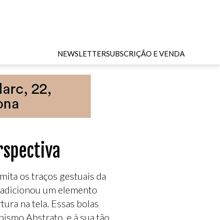
NEWSLETTER
SUBSCRIÇÃO E VENDA
rspectiva
mita os traços gestuais da
s adicionou um elemento
ra na tela. Essas bolas
nismo Abstrato, e à sua tão