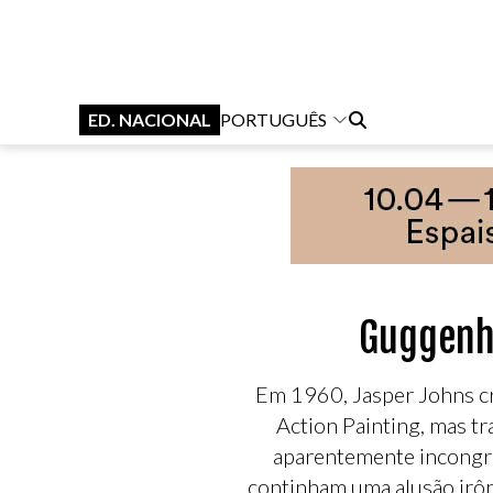
ED. NACIONAL
PORTUGUÊS
Guggenhe
Em 1960, Jasper Johns cri
Action Painting, mas t
aparentemente incongru
continham uma alusão irôni