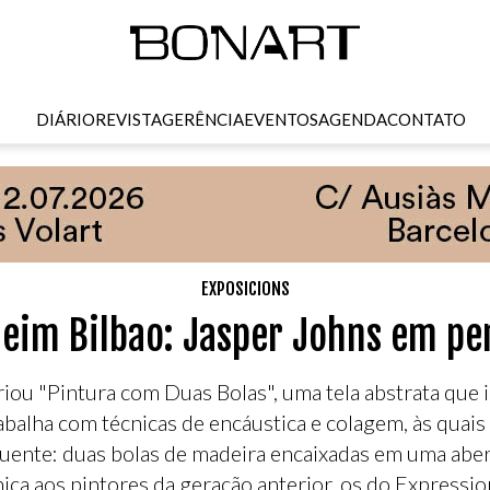
DIÁRIO
REVISTA
GERÊNCIA
EVENTOS
AGENDA
CONTATO
EXPOSICIONS
im Bilbao: Jasper Johns em pe
ou "Pintura com Duas Bolas", uma tela abstrata que i
rabalha com técnicas de encáustica e colagem, às quai
ente: duas bolas de madeira encaixadas em uma abertu
ca aos pintores da geração anterior, os do Expressio