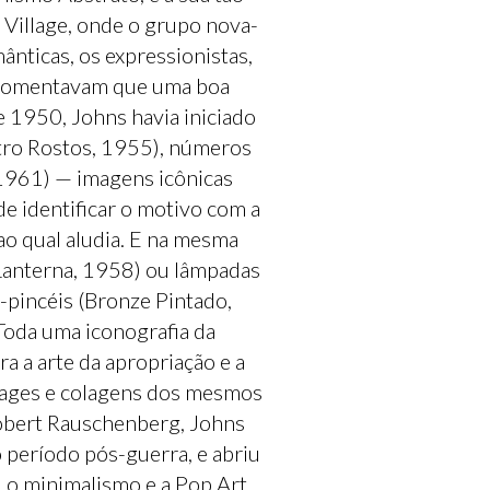
Village, onde o grupo nova-
ânticas, os expressionistas,
 comentavam que uma boa
e 1950, Johns havia iniciado
atro Rostos, 1955), números
 1961) — imagens icônicas
e identificar o motivo com a
ao qual aludia. E na mesma
(Lanterna, 1958) ou lâmpadas
-pincéis (Bronze Pintado,
oda uma iconografia da
 a arte da apropriação e a
lages e colagens dos mesmos
obert Rauschenberg, Johns
 período pós-guerra, e abriu
 o minimalismo e a Pop Art.