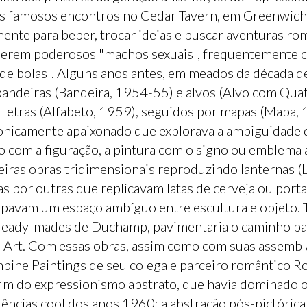
eus famosos encontros no Cedar Tavern, em Greenwich 
ente para beber, trocar ideias e buscar aventuras rom
 serem poderosos "machos sexuais", frequentemente
 de bolas". Alguns anos antes, em meados da década d
bandeiras (Bandeira, 1954-55) e alvos (Alvo com Qu
letras (Alfabeto, 1959), seguidos por mapas (Mapa,
onicamente apaixonado que explorava a ambiguidade d
o com a figuração, a pintura com o signo ou emblema 
imeiras obras tridimensionais reproduzindo lanternas 
s por outras que replicavam latas de cerveja ou porta
pavam um espaço ambíguo entre escultura e objeto. T
s ready-mades de Duchamp, pavimentaria o caminho para
op Art. Com essas obras, assim como com suas assemb
bine Paintings de seu colega e parceiro romântico R
fim do expressionismo abstrato, que havia dominado o
ências cool dos anos 1960: a abstração pós-pictórica,