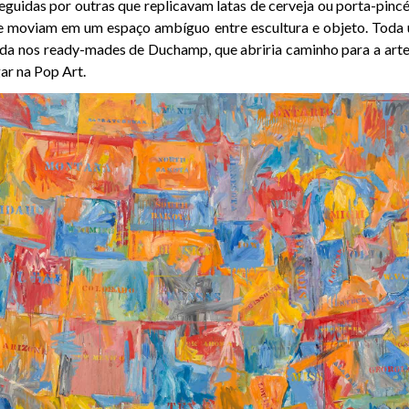
eguidas por outras que replicavam latas de cerveja ou porta-pincé
se moviam em um espaço ambíguo entre escultura e objeto. Toda 
rada nos ready-mades de Duchamp, que abriria caminho para a arte
ar na Pop Art.