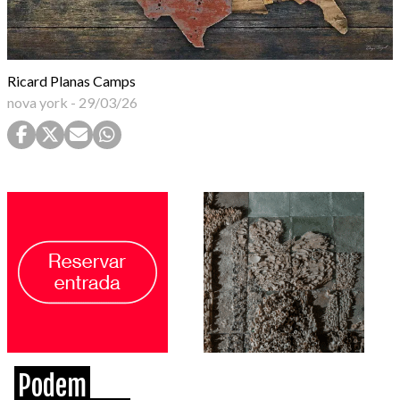
Ricard Planas Camps
nova york
-
29/03/26
Podem