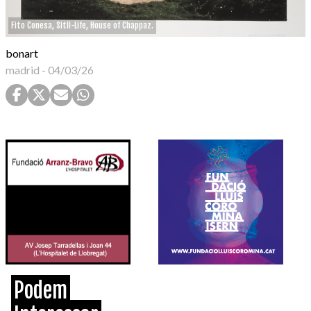
Fito Conesa, Sitll-Life, House of Chappaz.
bonart
madrid
-
04/03/26
Podem