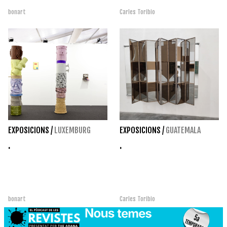
bonart
Carles Toribio
EXPOSICIONS
/
LUXEMBURG
EXPOSICIONS
/
GUATEMALA
.
.
bonart
Carles Toribio