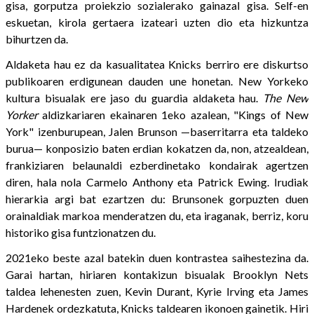
gisa, gorputza proiekzio sozialerako gainazal gisa. Self-en
eskuetan, kirola gertaera izateari uzten dio eta hizkuntza
bihurtzen da.
Aldaketa hau ez da kasualitatea Knicks berriro ere diskurtso
publikoaren erdigunean dauden une honetan. New Yorkeko
kultura bisualak ere jaso du guardia aldaketa hau.
The New
Yorker
aldizkariaren ekainaren 1eko azalean, "Kings of New
York" izenburupean, Jalen Brunson —baserritarra eta taldeko
burua— konposizio baten erdian kokatzen da, non, atzealdean,
frankiziaren belaunaldi ezberdinetako kondairak agertzen
diren, hala nola Carmelo Anthony eta Patrick Ewing. Irudiak
hierarkia argi bat ezartzen du: Brunsonek gorpuzten duen
orainaldiak markoa menderatzen du, eta iraganak, berriz, koru
historiko gisa funtzionatzen du.
2021eko beste azal batekin duen kontrastea saihestezina da.
Garai hartan, hiriaren kontakizun bisualak Brooklyn Nets
taldea lehenesten zuen, Kevin Durant, Kyrie Irving eta James
Hardenek ordezkatuta, Knicks taldearen ikonoen gainetik. Hiri