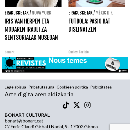
ERAKUSKETAK
/
NOVA YORK
ERAKUSKETAK
/
MÈXIC D.F.
IRIS VAN HERPEN ETA
FUTBOLA: PASIO BAT
MODAREN IRAULTZA
DISEINATZEN
SENTSORIALAK MUSEOAN
bonart
Carles Toribio
Lege abisua
Pribatutasuna
Cookieen politika
Publizitatea
Arte digitalaren aldizkaria
BONART CULTURAL
bonart@bonart.cat
C/ Enric Claudi Girbal i Nadal, 9 · 17003 Girona