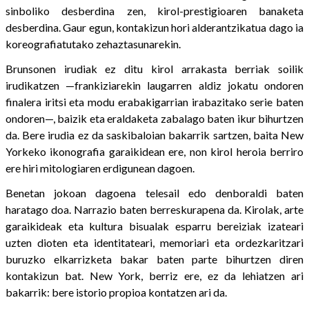
sinboliko desberdina zen, kirol-prestigioaren banaketa
desberdina. Gaur egun, kontakizun hori alderantzikatua dago ia
koreografiatutako zehaztasunarekin.
Brunsonen irudiak ez ditu kirol arrakasta berriak soilik
irudikatzen —frankiziarekin laugarren aldiz jokatu ondoren
finalera iritsi eta modu erabakigarrian irabazitako serie baten
ondoren—, baizik eta eraldaketa zabalago baten ikur bihurtzen
da. Bere irudia ez da saskibaloian bakarrik sartzen, baita New
Yorkeko ikonografia garaikidean ere, non kirol heroia berriro
ere hiri mitologiaren erdigunean dagoen.
Benetan jokoan dagoena telesail edo denboraldi baten
haratago doa. Narrazio baten berreskurapena da. Kirolak, arte
garaikideak eta kultura bisualak esparru bereiziak izateari
uzten dioten eta identitateari, memoriari eta ordezkaritzari
buruzko elkarrizketa bakar baten parte bihurtzen diren
kontakizun bat. New York, berriz ere, ez da lehiatzen ari
bakarrik: bere istorio propioa kontatzen ari da.