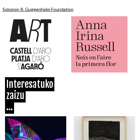
Solomon R. Guggenheim Foundation
Interesatuko
zaizu
...