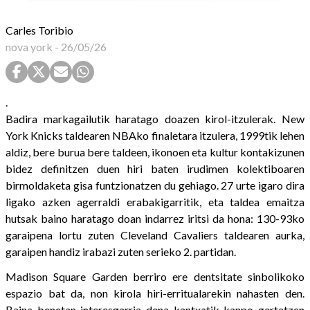
Carles Toribio
nova york
-
26/05/26
.
Badira markagailutik haratago doazen kirol-itzulerak. New
York Knicks taldearen NBAko finaletara itzulera, 1999tik lehen
aldiz, bere burua bere taldeen, ikonoen eta kultur kontakizunen
bidez definitzen duen hiri baten irudimen kolektiboaren
birmoldaketa gisa funtzionatzen du gehiago. 27 urte igaro dira
ligako azken agerraldi erabakigarritik, eta taldea emaitza
hutsak baino haratago doan indarrez iritsi da hona: 130-93ko
garaipena lortu zuten Cleveland Cavaliers taldearen aurka,
garaipen handiz irabazi zuten serieko 2. partidan.
Madison Square Garden berriro ere dentsitate sinbolikoko
espazio bat da, non kirola hiri-erritualarekin nahasten den.
Baina benetan interesgarria dena kantxatik kanpo gertatzen