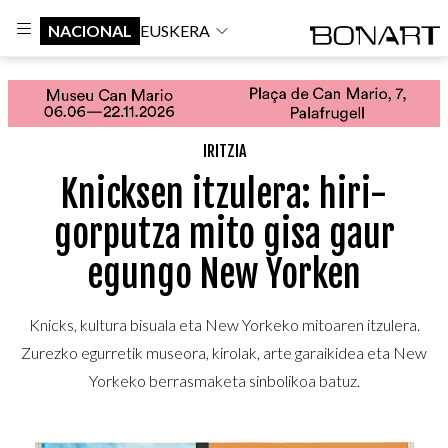
NACIONAL
EUSKERA
IRITZIA
Knicksen itzulera: hiri-
gorputza mito gisa gaur
egungo New Yorken
Knicks, kultura bisuala eta New Yorkeko mitoaren itzulera.
Zurezko egurretik museora, kirolak, arte garaikidea eta New
Yorkeko berrasmaketa sinbolikoa batuz.