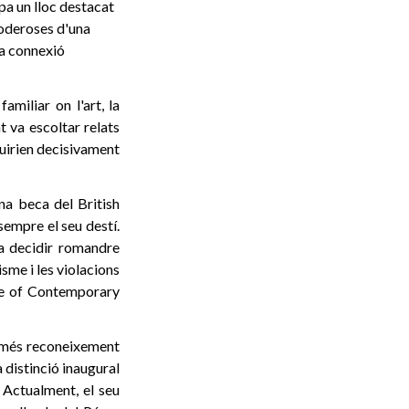
upa un lloc destacat
poderoses d'una
la connexió
amiliar on l'art, la
t va escoltar relats
fluirien decisivament
na beca del British
sempre el seu destí.
 va decidir romandre
isme i les violacions
ute of Contemporary
e més reconeixement
 distinció inaugural
Actualment, el seu