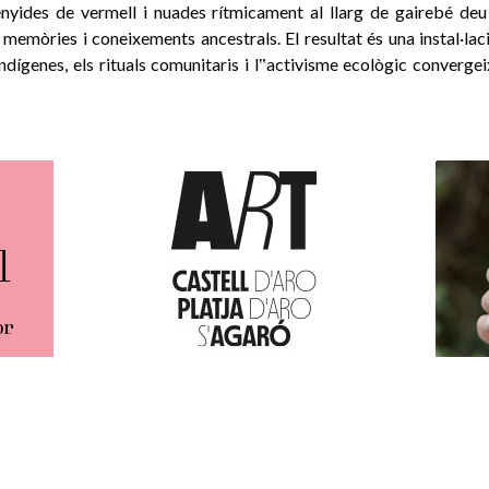
 tenyides de vermell i nuades rítmicament al llarg de gairebé deu
 memòries i coneixements ancestrals. El resultat és una instal·la
indígenes, els rituals comunitaris i l‟activisme ecològic converg