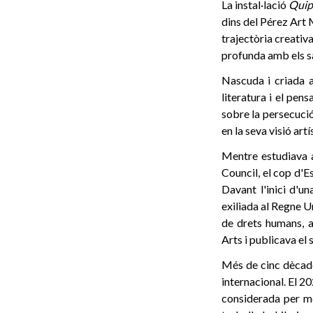
La instal·lació
Quip
dins del Pérez Art
trajectòria creativ
profunda amb els sa
Nascuda i criada a 
literatura i el pen
sobre la persecució 
en la seva visió artís
Mentre estudiava a
Council, el cop d'E
Davant l'inici d'un
exiliada al Regne Un
de drets humans, a
Arts i publicava el 
Més de cinc dècade
internacional. El 2
considerada per m