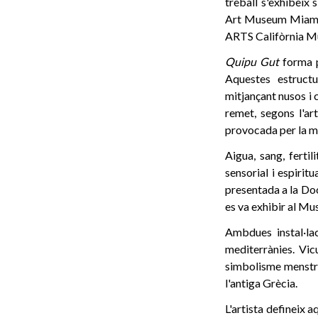
treball s'exhibeix 
Art Museum Miami,
ARTS Califòrnia Mu
Quipu Gut
forma p
Aquestes estructu
mitjançant nusos i 
remet, segons l'ar
provocada per la mi
Aigua, sang, fertil
sensorial i espiri
presentada a la Do
es va exhibir al M
Ambdues instal·lac
mediterrànies. Vic
simbolisme menstru
l'antiga Grècia.
L'artista defineix