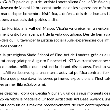
u Gut
(Tripa de quipu) de l'artista i poeta xilena Cecilia Vicuña oc
 Museum de Miami. L'obra constitueix una de les expressions més 
a marcada per la memòria històrica, la defensa dels drets humans i 
bers ancestrals dels pobles andins.
La Florida, a la vall del Maipo, Vicuña va créixer en un entorn f
sament crític formaven part de la vida quotidiana. Des de ben avia
dels qui lluitaven per la justícia social a Xile, experiències que in
tica i política.
 la prestigiosa Slade School of Fine Art de Londres gràcies a u
stat encapçalat per Augusto Pinochet el 1973 va transformar per 
a dictadura militar que s'estendria durant disset anys, l'artista
it. Allí va desenvolupar una intensa activitat política contra el feix
lhora que presentava les seves primeres exposicions a l'Instit
seu primer llibre, Sabor a mí.
s després, l'obra de Cecilia Vicuña viu un dels seus moments d
025 va rebre la Medalla d'Or Icon Artist dels Art Basel Awards, una
olts com un dels màxims reconeixements de l'art contemporani. 