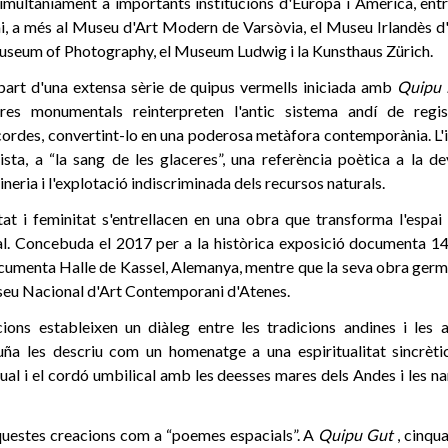
simultàniament a importants institucions d'Europa i Amèrica, entr
 a més al Museu d'Art Modern de Varsòvia, el Museu Irlandès d
seum of Photography, el Museum Ludwig i la Kunsthaus Zürich.
art d'una extensa sèrie de quipus vermells iniciada amb
Quipu 
res monumentals reinterpreten l'antic sistema andí de regi
cordes, convertint-lo en una poderosa metàfora contemporània. L'
tista, a “la sang de les glaceres”, una referència poètica a la d
neria i l'explotació indiscriminada dels recursos naturals.
itat i feminitat s'entrellacen en una obra que transforma l'espa
tual. Concebuda el 2017 per a la històrica exposició documenta 1
cumenta Halle de Kassel, Alemanya, mentre que la seva obra ger
useu Nacional d'Art Contemporani d'Atenes.
ions estableixen un diàleg entre les tradicions andines i les 
uña les descriu com un homenatge a una espiritualitat sincrèt
al i el cordó umbilical amb les deesses mares dels Andes i les na
 aquestes creacions com a “poemes espacials”. A
Quipu Gut
, cinqu