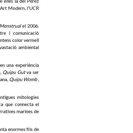
e elles la del Pérez
'Art Modern, l'UCR
Menstrual
el 2006.
stre i comunicació
intens color vermell
evastació ambiental
i en una experiència
4,
Quipu Gut
va ser
mana,
Quipu Womb
,
antigues mitologies
ica que connecta el
rratives marines de
anta enormes fils de