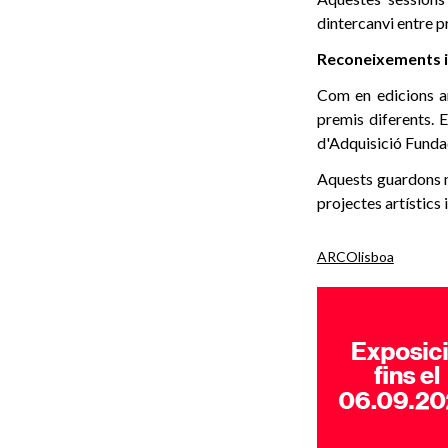
dintercanvi entre pr
Reconeixements i 
Com en edicions an
premis diferents. 
d'Adquisició Funda
Aquests guardons no
projectes artístics
ARCOlisboa