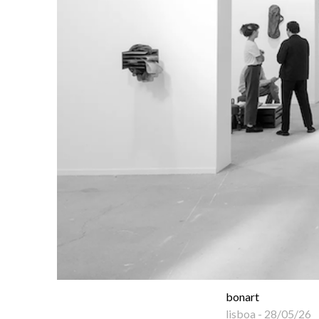
bonart
lisboa
-
28/05/26