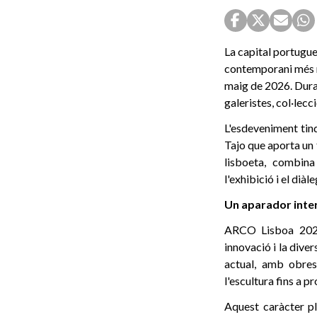
La capital portugue
contemporani més r
maig de 2026. Duran
galeristes, col·lecc
L'esdeveniment tind
Tajo que aporta un f
lisboeta, combina
l'exhibició i el diàle
Un aparador inter
ARCO Lisboa 2026 r
innovació i la dive
actual, amb obres
l'escultura fins a 
Aquest caràcter pl