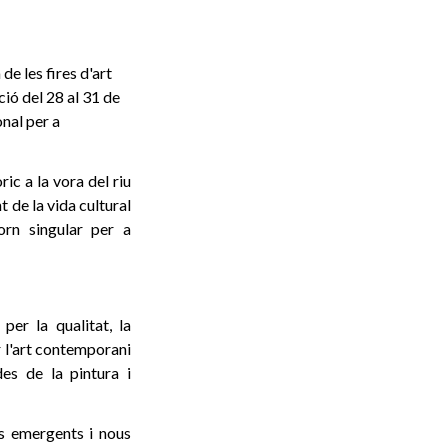
e les fires d'art
ió del 28 al 31 de
nal per a
ic a la vora del riu
t de la vida cultural
orn singular per a
per la qualitat, la
r l'art contemporani
es de la pintura i
es emergents i nous