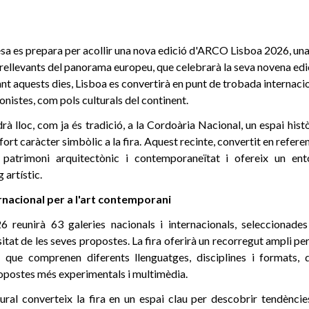
sa es prepara per acollir una nova edició d'ARCO Lisboa 2026, una d
ellevants del panorama europeu, que celebrarà la seva novena edic
t aquests dies, Lisboa es convertirà en punt de trobada internacio
ionistes, com pols culturals del continent.
rà lloc, com ja és tradició, a la Cordoària Nacional, un espai històr
ort caràcter simbòlic a la fira. Aquest recinte, convertit en referen
 patrimoni arquitectònic i contemporaneïtat i ofereix un ent
g artístic.
nacional per a l'art contemporani
eunirà 63 galeries nacionals i internacionals, seleccionades 
rsitat de les seves propostes. La fira oferirà un recorregut ampli pe
 que comprenen diferents llenguatges, disciplines i formats, d
propostes més experimentals i multimèdia.
ural converteix la fira en un espai clau per descobrir tendènci