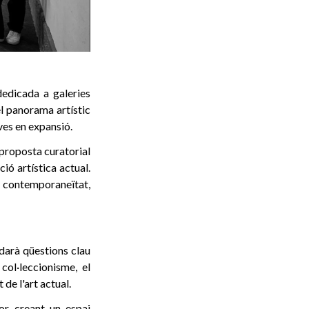
edicada a galeries
el panorama artístic
ves en expansió.
 proposta curatorial
ció artística actual.
 i contemporaneïtat,
darà qüestions clau
col·leccionisme, el
de l'art actual.
r, creant un espai