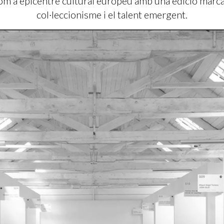
om a epicentre cultural europeu amb una edició marcad
col·leccionisme i el talent emergent.