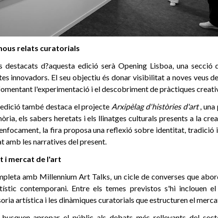
nous relats curatorials
s destacats d?aquesta edició serà Opening Lisboa, una secció d
es innovadors. El seu objectiu és donar visibilitat a noves veus d
fomentant l'experimentació i el descobriment de pràctiques creati
edició també destaca el projecte
Arxipèlag d'històries d'art
, una
ia, els sabers heretats i els llinatges culturals presents a la crea
nfocament, la fira proposa una reflexió sobre identitat, tradició
t amb les narratives del present.
 i mercat de l'art
pleta amb Millennium Art Talks, un cicle de converses que abor
tístic contemporani. Entre els temes previstos s'hi inclouen el 
ria artística i les dinàmiques curatorials que estructuren el mercat 
 busquen apropar el públic als debats més rellevants del secto