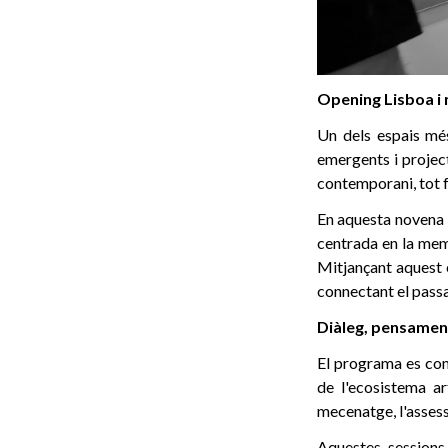
Opening Lisboa i 
Un dels espais mé
emergents i project
contemporani, tot 
En aquesta novena 
centrada en la memòr
Mitjançant aquest e
connectant el passa
Diàleg, pensament
El programa es com
de l'ecosistema ar
mecenatge, l'assesso
Aquestes sessions