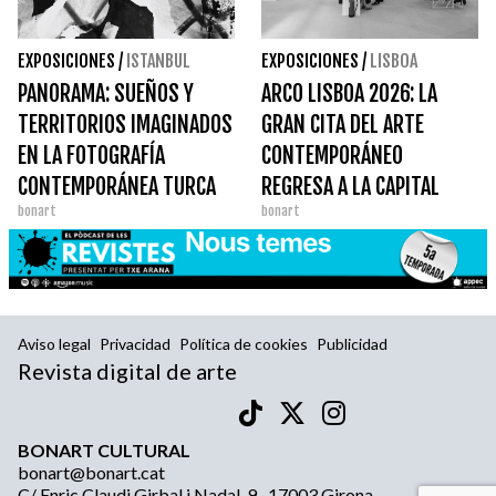
EXPOSICIONES
/
ISTANBUL
EXPOSICIONES
/
LISBOA
PANORAMA: SUEÑOS Y
ARCO LISBOA 2026: LA
TERRITORIOS IMAGINADOS
GRAN CITA DEL ARTE
EN LA FOTOGRAFÍA
CONTEMPORÁNEO
CONTEMPORÁNEA TURCA
REGRESA A LA CAPITAL
bonart
bonart
PORTUGUESA
Aviso legal
Privacidad
Política de cookies
Publicidad
Revista digital de arte
BONART CULTURAL
bonart@bonart.cat
C/ Enric Claudi Girbal i Nadal, 9 · 17003 Girona