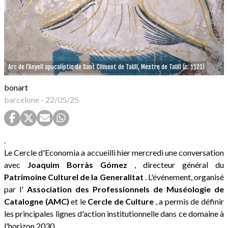
Arc de l’Anyell apocalíptic de Sant Climent de Taüll, Mestre de Taüll (c. 1123)
bonart
barcelone
-
22/05/25
.
Le Cercle d'Economia a accueilli hier mercredi une conversation
avec
Joaquim Borràs Gómez
, directeur général du
Patrimoine Culturel de la Generalitat
. L'événement, organisé
par l'
Association des Professionnels de Muséologie de
Catalogne (AMC)
et le
Cercle de Culture
, a permis de définir
les principales lignes d'action institutionnelle dans ce domaine à
l'horizon 2030.