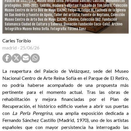
Palacio de Velázquez, Museo Reina Sofía. Fernando Sánchez Castillo. Monumentos
protegidos. 2005-2015. Ladrillo, madera y objetos: Fachada de San Isidro, Colección
Museo Centro de Arte Dos de Mayo (CA2M); Felipe IV, Felipe III, Fachada de la Iglesia
de San Andrés y Fuente de Apolo, Taller del artista; Fuente de Neptuno, Colección
Museo Centro de Arte Dos de Mayo (CA2M), Cibeles, Colección DA2. Fundación
Salamanca Ciudad de Cultura y Saberes (Donación Fundación Coca-Cola). Archivo
fotográfico Museo Reina Sofía. Fotografía: Fátima Sanz
Carles Toribio
madrid
-
25/06/26
La reapertura del Palacio de Velázquez, sede del Museo
Nacional Centro de Arte Reina Sofía en el Parque de El Retiro,
no podría haberse acompañado de una propuesta más
pertinente para el momento actual. Tras las obras de
rehabilitación y mejora financiadas por el Plan de
Recuperación, el histórico edificio vuelve a abrir sus puertas
con
La Perla Peregrina
, una amplia exposición dedicada a
Fernando Sánchez Castillo (Madrid, 1970), uno de los artistas
españoles que con mayor persistencia ha interrogado las