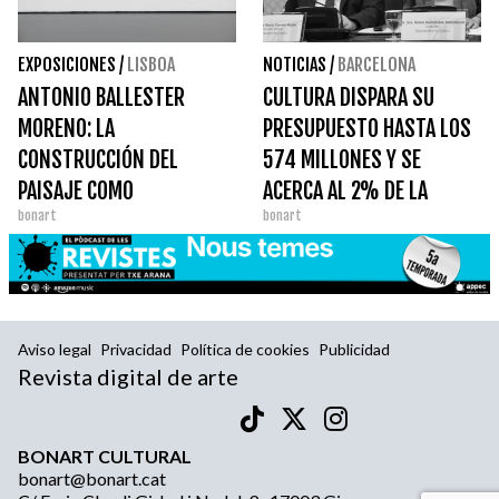
EXPOSICIONES
/
LISBOA
NOTICIAS
/
BARCELONA
ANTONIO BALLESTER
CULTURA DISPARA SU
MORENO: LA
PRESUPUESTO HASTA LOS
CONSTRUCCIÓN DEL
574 MILLONES Y SE
PAISAJE COMO
ACERCA AL 2% DE LA
bonart
bonart
EXPERIENCIA ESPACIAL
GENERALITAT
Aviso legal
Privacidad
Política de cookies
Publicidad
Revista digital de arte
BONART CULTURAL
bonart@bonart.cat