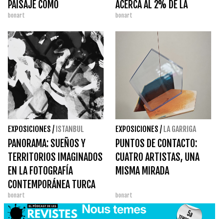
PAISAJE COMO
ACERCA AL 2% DE LA
bonart
bonart
EXPERIENCIA ESPACIAL
GENERALITAT
EXPOSICIONES
/
ISTANBUL
EXPOSICIONES
/
LA GARRIGA
PANORAMA: SUEÑOS Y
PUNTOS DE CONTACTO:
TERRITORIOS IMAGINADOS
CUATRO ARTISTAS, UNA
EN LA FOTOGRAFÍA
MISMA MIRADA
CONTEMPORÁNEA TURCA
bonart
bonart