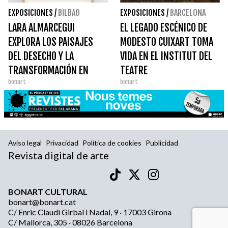
EXPOSICIONES
/
BILBAO
EXPOSICIONES
/
BARCELONA
LARA ALMARCEGUI
EL LEGADO ESCÉNICO DE
EXPLORA LOS PAISAJES
MODESTO CUIXART TOMA
DEL DESECHO Y LA
VIDA EN EL INSTITUT DEL
TRANSFORMACIÓN EN
TEATRE
bonart
bonart
CARRERAS MÚGICA
Aviso legal
Privacidad
Política de cookies
Publicidad
Revista digital de arte
BONART CULTURAL
bonart@bonart.cat
C/ Enric Claudi Girbal i Nadal, 9 · 17003 Girona
C/ Mallorca, 305 · 08026 Barcelona