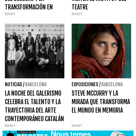
TRANSFORMACIÓN EN
TEATRE
bonart
bonart
CARRERAS MÚGICA
NOTICIAS
/
BARCELONA
EXPOSICIONES
/
BARCELONA
LA NOCHE DEL GALERISMO
STEVE MCCURRY Y LA
CELEBRA EL TALENTO Y LA
MIRADA QUE TRANSFORMA
TRAYECTORIA DEL ARTE
EL MUNDO EN MEMORIA
CONTEMPORÁNEO CATALÁN
bonart
bonart
EN LOS PREMIOS GAC 2026