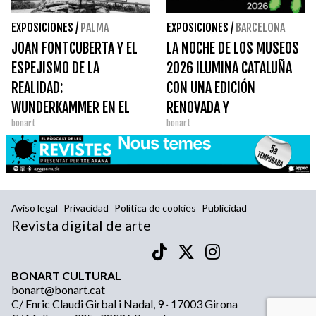
EXPOSICIONES
/
PALMA
EXPOSICIONES
/
BARCELONA
JOAN FONTCUBERTA Y EL
LA NOCHE DE LOS MUSEOS
ESPEJISMO DE LA
2026 ILUMINA CATALUÑA
REALIDAD:
CON UNA EDICIÓN
WUNDERKAMMER EN EL
RENOVADA Y
bonart
bonart
CASAL SOLLERIC
PARTICIPATIVA
Aviso legal
Privacidad
Política de cookies
Publicidad
Revista digital de arte
BONART CULTURAL
bonart@bonart.cat
C/ Enric Claudi Girbal i Nadal, 9 · 17003 Girona