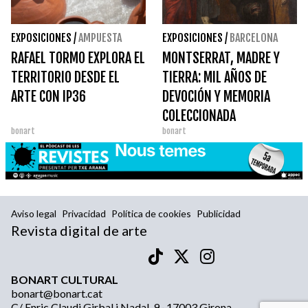
EXPOSICIONES
/
AMPUESTA
EXPOSICIONES
/
BARCELONA
RAFAEL TORMO EXPLORA EL
MONTSERRAT, MADRE Y
TERRITORIO DESDE EL
TIERRA: MIL AÑOS DE
ARTE CON IP36
DEVOCIÓN Y MEMORIA
COLECCIONADA
bonart
bonart
Aviso legal
Privacidad
Política de cookies
Publicidad
Revista digital de arte
BONART CULTURAL
bonart@bonart.cat
C/ Enric Claudi Girbal i Nadal, 9 · 17003 Girona