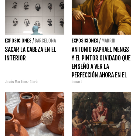
EXPOSICIONES
/
BARCELONA
EXPOSICIONES
/
MADRID
SACAR LA CABEZA EN EL
ANTONIO RAPHAEL MENGS
INTERIOR
Y EL PINTOR OLVIDADO QUE
ENSEÑÓ A VER LA
PERFECCIÓN AHORA EN EL
Jesús Martínez Clarà
bonart
PRADO