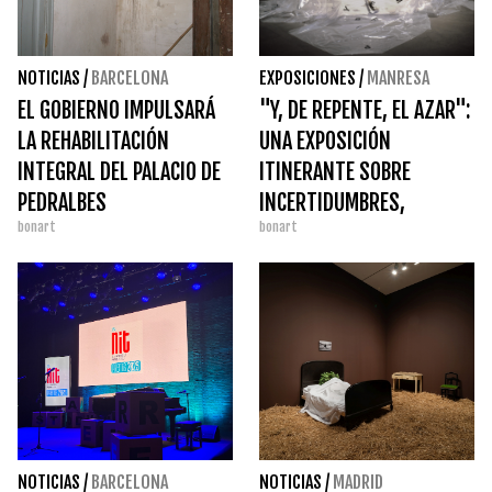
NOTICIAS
/
BARCELONA
EXPOSICIONES
/
MANRESA
EL GOBIERNO IMPULSARÁ
"Y, DE REPENTE, EL AZAR":
LA REHABILITACIÓN
UNA EXPOSICIÓN
INTEGRAL DEL PALACIO DE
ITINERANTE SOBRE
PEDRALBES
INCERTIDUMBRES,
bonart
bonart
DESTINOS Y
CASUALIDADES
NOTICIAS
/
BARCELONA
NOTICIAS
/
MADRID