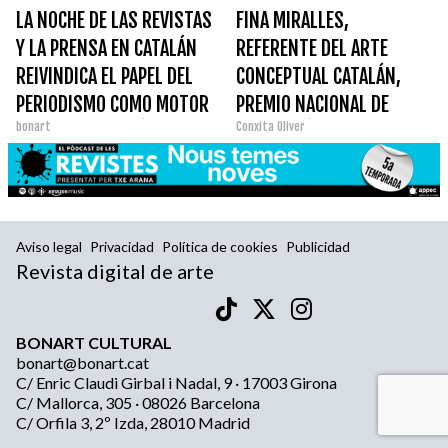
LA NOCHE DE LAS REVISTAS
FINA MIRALLES,
Y LA PRENSA EN CATALÁN
REFERENTE DEL ARTE
REIVINDICA EL PAPEL DEL
CONCEPTUAL CATALÁN,
PERIODISMO COMO MOTOR
PREMIO NACIONAL DE
bonart
Conxita Oliver
CULTURAL DEL PAÍS
ARTES PLÁSTICAS 2025
Aviso legal
Privacidad
Política de cookies
Publicidad
Revista digital de arte
BONART CULTURAL
bonart@bonart.cat
C/ Enric Claudi Girbal i Nadal, 9 · 17003 Girona
C/ Mallorca, 305 · 08026 Barcelona
C/ Orfila 3, 2º Izda, 28010 Madrid