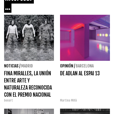
...
NOTICIAS
/
MADRID
OPINIÓN
/
BARCELONA
FINA MIRALLES, LA UNIÓN
DE ADLAN AL ESPAI 13
ENTRE ARTE Y
NATURALEZA RECONOCIDA
CON EL PREMIO NACIONAL
bonart
Martina Millà
DE ARTES PLÁSTICAS 2025