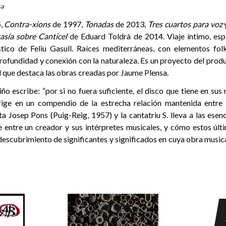
sa
,
Contra-xions
de 1997,
Tonadas
de 2013,
Tres cuartos para voz
asía sobre Canticel
de Eduard Toldrà de 2014. Viaje íntimo, espir
stico de Feliu Gasull. Raíces mediterráneas, con elementos fo
ofundidad y conexión con la naturaleza. Es un proyecto del prod
l que destaca las obras creadas por Jaume Plensa.
ño escribe: “por si no fuera suficiente, el disco que tiene en su
rige en un compendio de la estrecha relación mantenida entre 
a Josep Pons (Puig-Reig, 1957) y la cantatriu S. lleva a las esen
 entre un creador y sus intérpretes musicales, y cómo estos úl
escubrimiento de significantes y significados en cuya obra music