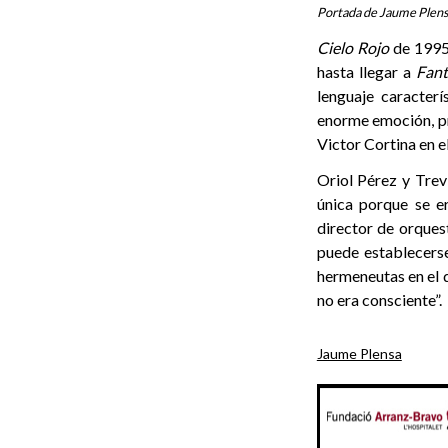
Portada de Jaume Plen
Cielo Rojo
de 1995
hasta llegar a
Fant
lenguaje caracterí
enorme emoción, pr
Victor Cortina en e
Oriol Pérez y Trevi
única porque se e
director de orquest
puede establecerse
hermeneutas en el d
no era consciente”.
Jaume Plensa