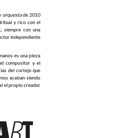
y
orquesta
de 2010
itual y rico con el
lk, siempre con una
uctor independiente
s manos es una pieza
el compositor y el
cias del cortejo que
timos acaban siendo
al el propio creador