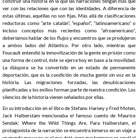
construir una historia en la que las narraciones tengan más que
ver con las relaciones que con las identidades. A diferencia de
estas últimas, aquéllas no son fijas. Más allá de clasificaciones
reductoras como “arte catalán”, “español”, “latinoamericano” o
incluso conceptos más recientes como “afroamericano”,
deberíamos hablar de los flujos y encuentros que se produjeron
a ambos lados del Atlántico. Por otro lado, mientras que
Foucault entendió la inmovilización de la gente en prisión como
una forma de control, éste se ejerce hoy en base a la movilidad.
La diáspora se ha convertido en un estado de permanente
deportación, que es la condición de mucha gente sin voz en la
historia. Las migraciones forzadas, las desubicaciones
planificadas y los exilios forman parte de nuestra condición. Los
silencios de la historia vienen señalados por ellas.
En su introducción en el libro de Stefano Harney y Fred Moten,
Jack Halberstam mencionaba el famoso cuento de Maurice
Sendak: Where the Wild Things Are. Para Halberstam, el
protagonista de la narración se encuentra inmerso en un viaje a
un mundo que ya no es el que dejó, pero que tampoco es aquél al