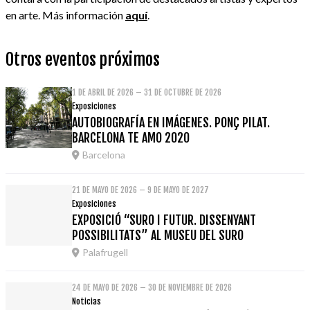
en arte. Más información
aquí
.
Otros eventos próximos
1 DE ABRIL DE 2026 – 31 DE OCTUBRE DE 2026
Exposiciones
AUTOBIOGRAFÍA EN IMÁGENES. PONÇ PILAT.
BARCELONA TE AMO 2020
Barcelona
21 DE MAYO DE 2026 – 9 DE MAYO DE 2027
Exposiciones
EXPOSICIÓ “SURO I FUTUR. DISSENYANT
POSSIBILITATS” AL MUSEU DEL SURO
Palafrugell
24 DE MAYO DE 2026 – 30 DE NOVIEMBRE DE 2026
Noticias