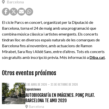
Barcelona
El cicle Parcs en concert, organitzat per la Diputació de
Barcelona, torna el 24 de maig amb una programació que
combina música clàssica i artistes emergents. Els concerts
tindran lloc en diversos espais naturals de les comarques de
Barcelona fins al novembre, amb actuacions de Ramon
Mirabet, Sara Roy i Alidé Sans, entre d'altres. Tots els concerts
són gratuïts amb inscripció prèvia. Més informació a
Diba.cat
.
Otros eventos próximos
1 DE ABRIL DE 2026 – 31 DE OCTUBRE DE 2026
Exposiciones
AUTOBIOGRAFÍA EN IMÁGENES. PONÇ PILAT.
BARCELONA TE AMO 2020
Barcelona