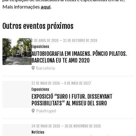
Mais informações
aqui
.
Outros eventos próximos
1 DE ABRIL DE 2026 – 31 DE OUTUBRO DE 2026
Exposicions
AUTOBIOGRAFIA EM IMAGENS. PÔNCIO PILATOS.
BARCELONA EU TE AMO 2020
Barcelona
21 DE MAIO DE 2026 – 9 DE MAIO DE 2027
Exposicions
EXPOSICIÓ “SURO I FUTUR. DISSENYANT
POSSIBILITATS” AL MUSEU DEL SURO
Palafrugell
24 DE MAIO DE 2026 – 30 DE NOVEMBRO DE 2026
Notícias