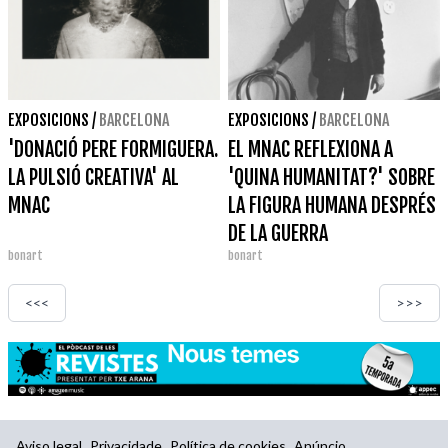
EXPOSICIONS
/
BARCELONA
EXPOSICIONS
/
BARCELONA
'DONACIÓ PERE FORMIGUERA.
EL MNAC REFLEXIONA A
LA PULSIÓ CREATIVA' AL
'QUINA HUMANITAT?' SOBRE
MNAC
LA FIGURA HUMANA DESPRÉS
DE LA GUERRA
bonart
bonart
<<<
>>>
Aviso legal
Privacidade
Política de cookies
Anúncio