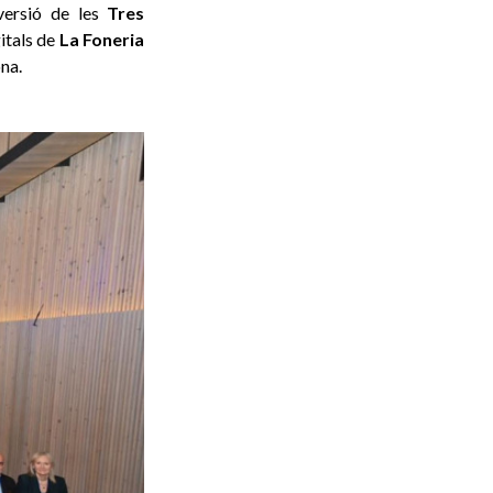
nversió de les
Tres
gitals de
La Foneria
na.