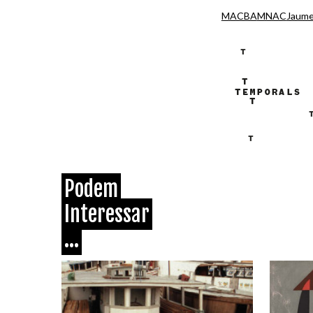
MACBA
MNAC
Jaume
Podem
Interessar
...