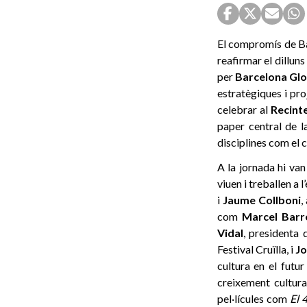
El compromís de Ba
reafirmar el dillu
per
Barcelona Glo
estratègiques i pro
celebrar al
Recint
paper central de l
disciplines com el c
A la jornada hi van
viuen i treballen a 
i
Jaume Collboni
,
com
Marcel Barr
Vidal
, presidenta
Festival Cruïlla, i
Jo
cultura en el futu
creixement cultur
pel·lícules com
El 