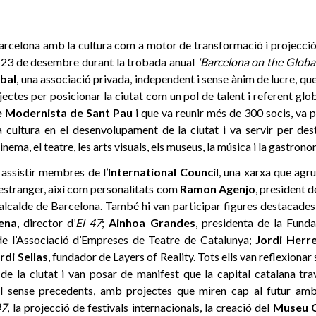
rcelona amb la cultura com a motor de transformació i projecció 
ns 23 de desembre durant la trobada anual
'Barcelona on the Globa
bal
, una associació privada, independent i sense ànim de lucre, q
jectes per posicionar la ciutat com un pol de talent i referent globa
e Modernista de Sant Pau
i que va reunir més de 300 socis, va 
a cultura en el desenvolupament de la ciutat i va servir per dest
inema, el teatre, les arts visuals, els museus, la música i la gastrono
 assistir membres de l’
International Council
, una xarxa que agr
l’estranger, així com personalitats com
Ramon Agenjo
, president 
 alcalde de Barcelona. També hi van participar figures destacades 
ena
, director d’
El 47
;
Ainhoa Grandes
, presidenta de la
Fund
 de l’Associació d’Empreses de Teatre de Catalunya;
Jordi Herr
rdi Sellas
, fundador de Layers of Reality. Tots ells van reflexionar
r de la ciutat i van posar de manifest que la capital catalana tr
al sense precedents, amb projectes que miren cap al futur amb 
47
, la projecció de festivals internacionals, la creació del
Museu 