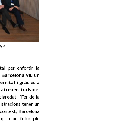
bal
al per enfortir la
, Barcelona viu un
rnitat i gràcies a
 atreuen turisme,
claredat: “Fer de la
nistracions tenen un
 context, Barcelona
ap a un futur ple