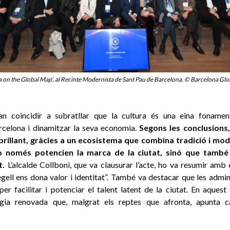
 on the Global Map', al Recinte Modernista de Sant Pau de Barcelona. © Barcelona Glo
van coincidir a subratllar que la cultura és una eina fonament
rcelona i dinamitzar la seva economia.
Segons les conclusions
rillant, gràcies a un ecosistema que combina tradició i mode
no només potencien la marca de la ciutat, sinó que també
nt.
L’alcalde Collboni, que va clausurar l’acte, ho va resumir amb 
egell ens dona valor i identitat”. També va destacar que les admi
er facilitar i potenciar el talent latent de la ciutat. En aquest
rgia renovada que, malgrat els reptes que afronta, apunta c