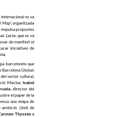
internacional es va
l Map'
, organitzada
ue impulsa propostes
l. L’acte, que es va
posar de manifest el
acar iniciatives de
mia.
upa barcelonins que
de Barcelona Global,
del sector cultural,
ació Macba;
Isabel
eruela
, director del
 sobre el paper de la
avessa una etapa de
ambició. L’èxit de
Carmen Thyssen
a