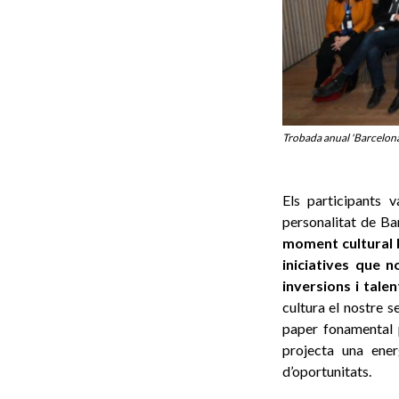
Trobada anual 'Barcelona
Els participants 
personalitat de Ba
moment cultural b
iniciatives que 
inversions i tale
cultura el nostre s
paper fonamental p
projecta una ene
d’oportunitats.