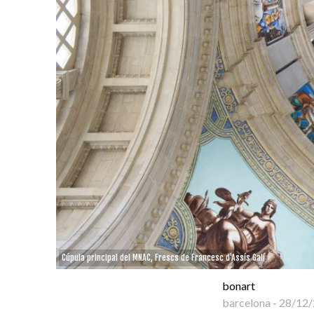
Cúpula principal del MNAC, Frescs de Francesc d'Assís Galí
bonart
barcelona
-
28/12/