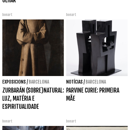
OLHAR
bonart
bonart
EXPOSICIONS
/
BARCELONA
NOTÍCIAS
/
BARCELONA
ZURBARÁN (SOBRE)NATURAL:
PARVINE CURIE: PRIMEIRA
LUZ, MATÉRIA E
MÃE
ESPIRITUALIDADE
bonart
bonart