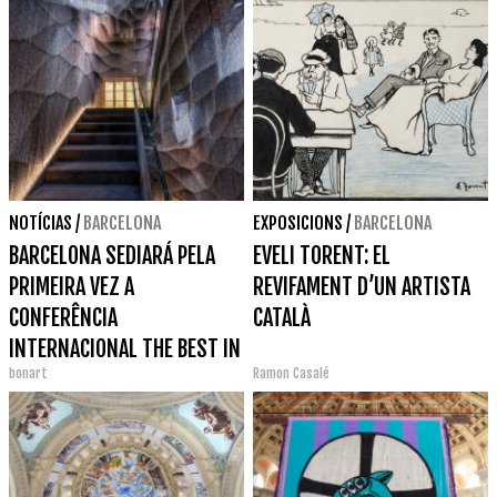
NOTÍCIAS
/
BARCELONA
EXPOSICIONS
/
BARCELONA
BARCELONA SEDIARÁ PELA
EVELI TORENT: EL
PRIMEIRA VEZ A
REVIFAMENT D’UN ARTISTA
CONFERÊNCIA
CATALÀ
INTERNACIONAL THE BEST IN
bonart
Ramon Casalé
HERITAGE