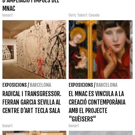
D’AMPLIACIÓ I IMPULS DEL
MNAC
bonart
Enric Tubert Canada
EXPOSICIONS
/
BARCELONA
EXPOSICIONS
/
BARCELONA
RADICAL I TRANSGRESSOR.
EL MNAC ES VINCULA A LA
FERRAN GARCIA SEVILLA AL
CREACIÓ CONTEMPORÀNIA
CENTRE D’ART TECLA SALA
AMB EL PROJECTE
"GUÈISERS"
bonart
bonart