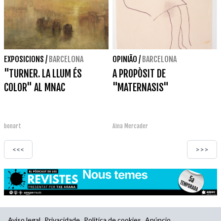
EXPOSICIONS
/
BARCELONA
OPINIÃO
/
BARCELONA
"TURNER. LA LLUM ÉS
A PROPÒSIT DE
COLOR" AL MNAC
"MATERNASIS"
bonart
Aina Mercader
<<<
>>>
Aviso legal
Privacidade
Política de cookies
Anúncio