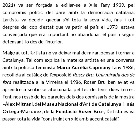
2021) va ser forçada a exiliar-se a Xile l’any 1939, pel
compromís polític del pare amb la democràcia catalana.
L’artista va decidir quedar-s’hi tota la seva vida, fins i tot
després del cop d’estat que va patir el país el 1973; estava
convençuda que era important no abandonar el país i seguir
defensant-lo des de l’interior.
Malgrat tot, l’artista no va deixar mai de mirar, pensar i tornar a
Catalunya. Tal com explica la mateixa artista en una conversa
amb la política feminista
Maria Aurèlia Capmany
l’any 1986,
recollida al catàleg de l’exposició
Roser Bru. Una mirada des de
fora
realitzada a la Virreina el 1986, Roser Bru ben aviat va
aprendre a sentir-se afortunada pel fet de tenir dues terres.
Fent-nos ressò de les paraules dels dos comissaris de la mostra
–
Àlex Mitrani
, del
Museu Nacional d’Art de Catalunya
, i
Inés
Ortega-Márquez
, de la
Fundació Roser Bru
–, l’artista es va
passar tota la vida “construint en xilè amb accent català”.