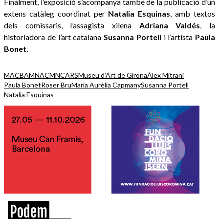
Finalment, l’exposició s’acompanya també de la publicació d’un
extens catàleg coordinat per
Natalia Esquinas
, amb textos
dels comissaris, l’assagista xilena
Adriana Valdés
, la
historiadora de l’art catalana
Susanna Portell
i l’artista
Paula
Bonet.
MACBA
MNAC
MNCARS
Museu d'Art de Girona
Àlex Mitrani
Paula Bonet
Roser Bru
Maria Aurèlia Capmany
Susanna Portell
Natalia Esquinas
Podem