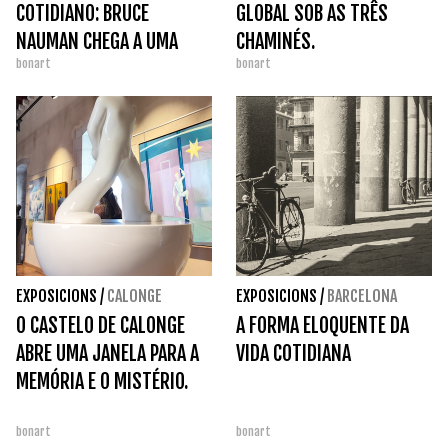
COTIDIANO: BRUCE
GLOBAL SOB AS TRÊS
NAUMAN CHEGA A UMA
CHAMINÉS.
bonart
bonart
GALERIA TIEN21 EM
GIRONA.
EXPOSICIONS
/
CALONGE
EXPOSICIONS
/
BARCELONA
O CASTELO DE CALONGE
A FORMA ELOQUENTE DA
ABRE UMA JANELA PARA A
VIDA COTIDIANA
MEMÓRIA E O MISTÉRIO.
bonart
bonart