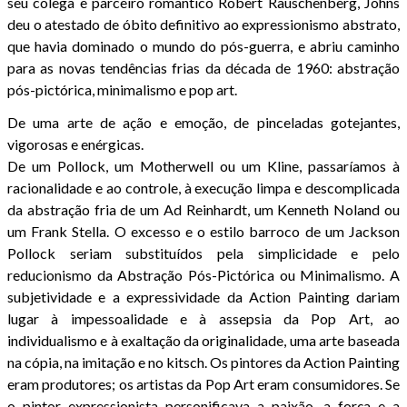
seu colega e parceiro romântico Robert Rauschenberg, Johns
deu o atestado de óbito definitivo ao expressionismo abstrato,
que havia dominado o mundo do pós-guerra, e abriu caminho
para as novas tendências frias da década de 1960: abstração
pós-pictórica, minimalismo e pop art.
De uma arte de ação e emoção, de pinceladas gotejantes,
vigorosas e enérgicas.
De um Pollock, um Motherwell ou um Kline, passaríamos à
racionalidade e ao controle, à execução limpa e descomplicada
da abstração fria de um Ad Reinhardt, um Kenneth Noland ou
um Frank Stella. O excesso e o estilo barroco de um Jackson
Pollock seriam substituídos pela simplicidade e pelo
reducionismo da Abstração Pós-Pictórica ou Minimalismo. A
subjetividade e a expressividade da Action Painting dariam
lugar à impessoalidade e à assepsia da Pop Art, ao
individualismo e à exaltação da originalidade, uma arte baseada
na cópia, na imitação e no kitsch. Os pintores da Action Painting
eram produtores; os artistas da Pop Art eram consumidores. Se
o pintor expressionista personificava a paixão, a força e a