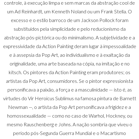
controle, à execução limpa e sem marcas da abstração cool de
um Ad Reinhardt, um Kenneth Noland ou um Frank Stella. O
excesso e o estilo barroco de um Jackson Pollock foram
substituídos pela simplicidade e pelo reducionismo da
abstração pós-pictórica ou do minimalismo. A subjetividade e a
expressividade da Action Painting deram lugar à impessoalidade
e à assepsia da Pop Art, ao individualismo e à exaltação da
originalidade, uma arte baseada na cópia, na imitação e no
kitsch. Os pintores da Action Painting eram produtores; os
artistas da Pop Art, consumidores. Se o pintor expressionista
personificava a paixão, a força e a masculinidade — isto é, as
virtudes do Vir Heroicus Sublimus na famosa pintura de Barnett
Newman —, o artista da Pop Art personificava a frigidez e a
homossexualidade — como no caso de Warhol, Hockney, ou
mesmo Rauschenberg e Johns. A nação sombria que viveu o
período pós-Segunda Guerra Mundial e o Macartismo