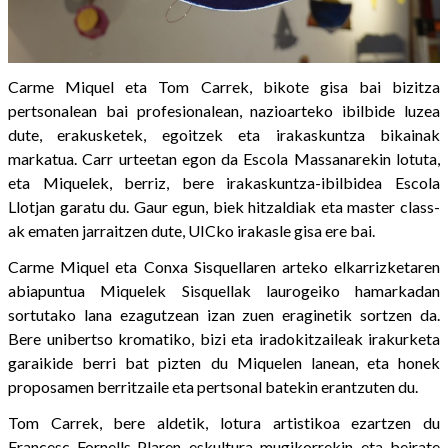
Carme Miquel eta Tom Carrek, bikote gisa bai bizitza
pertsonalean bai profesionalean, nazioarteko ibilbide luzea
dute, erakusketek, egoitzek eta irakaskuntza bikainak
markatua. Carr urteetan egon da Escola Massanarekin lotuta,
eta Miquelek, berriz, bere irakaskuntza-ibilbidea Escola
Llotjan garatu du. Gaur egun, biek hitzaldiak eta master class-
ak ematen jarraitzen dute, UICko irakasle gisa ere bai.
Carme Miquel eta Conxa Sisquellaren arteko elkarrizketaren
abiapuntua Miquelek Sisquellak laurogeiko hamarkadan
sortutako lana ezagutzean izan zuen eraginetik sortzen da.
Bere unibertso kromatiko, bizi eta iradokitzaileak irakurketa
garaikide berri bat pizten du Miquelen lanean, eta honek
proposamen berritzaile eta pertsonal batekin erantzuten du.
Tom Carrek, bere aldetik, lotura artistikoa ezartzen du
Francesc Fornells-Plaren eskultura mugikorrekin eta beirate