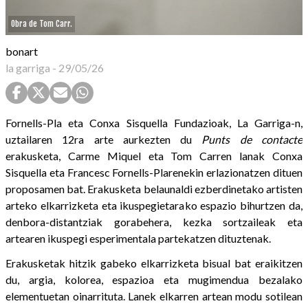
Obra de Tom Carr.
bonart
la garriga
-
29/05/26
Fornells-Pla eta Conxa Sisquella Fundazioak, La Garriga-n,
uztailaren 12ra arte aurkezten du
Punts de contacte
erakusketa, Carme Miquel eta Tom Carren lanak Conxa
Sisquella eta Francesc Fornells-Plarenekin erlazionatzen dituen
proposamen bat. Erakusketa belaunaldi ezberdinetako artisten
arteko elkarrizketa eta ikuspegietarako espazio bihurtzen da,
denbora-distantziak gorabehera, kezka sortzaileak eta
artearen ikuspegi esperimentala partekatzen dituztenak.
Erakusketak hitzik gabeko elkarrizketa bisual bat eraikitzen
du, argia, kolorea, espazioa eta mugimendua bezalako
elementuetan oinarrituta. Lanek elkarren artean modu sotilean