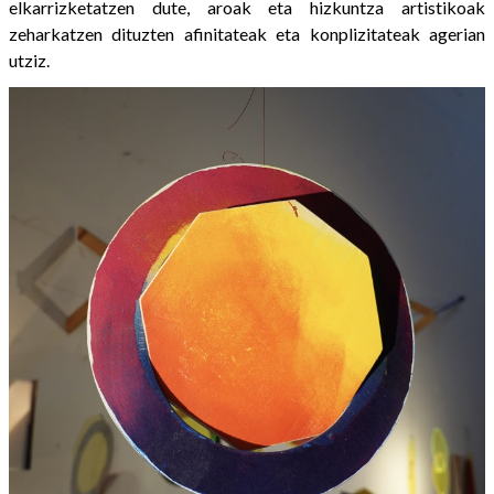
elkarrizketatzen dute, aroak eta hizkuntza artistikoak
zeharkatzen dituzten afinitateak eta konplizitateak agerian
utziz.