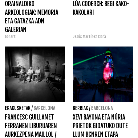
ORAINALDIKO
LÚA CODERCH: BEGI KAKO-
ARKEOLOGIAK: MEMORIA
KAKOLARI
ETA GATAZKA ADN
GALERIAN
bonart
Jesús Martínez Clarà
ERAKUSKETAK
/
BARCELONA
BERRIAK
/
BARCELONA
FRANCESC GUILLAMET
XEVI BAYONA ETA NÚRIA
FERRANEN LIBURUAREN
PRIETOK GIDATUKO DUTE
AURKEZPENA MAILLOL /
LLUM BCNREN ETAPA