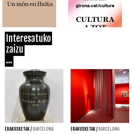
Interesatuko
zaizu
...
ERAKUSKETAK
/
BARCELONA
ERAKUSKETAK
/
BARCELONA