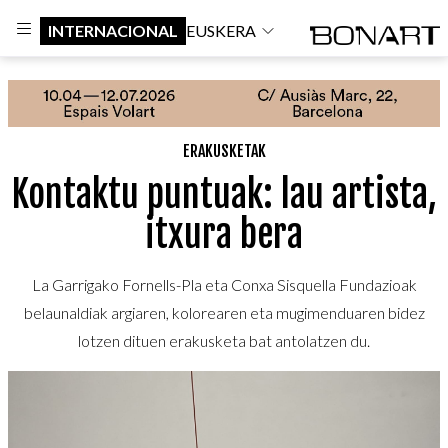
INTERNACIONAL
EUSKERA
ERAKUSKETAK
Kontaktu puntuak: lau artista,
itxura bera
La Garrigako Fornells-Pla eta Conxa Sisquella Fundazioak
belaunaldiak argiaren, kolorearen eta mugimenduaren bidez
lotzen dituen erakusketa bat antolatzen du.