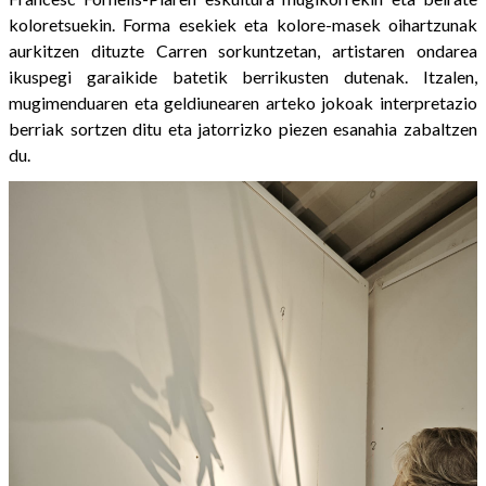
koloretsuekin. Forma esekiek eta kolore-masek oihartzunak
aurkitzen dituzte Carren sorkuntzetan, artistaren ondarea
ikuspegi garaikide batetik berrikusten dutenak. Itzalen,
mugimenduaren eta geldiunearen arteko jokoak interpretazio
berriak sortzen ditu eta jatorrizko piezen esanahia zabaltzen
du.