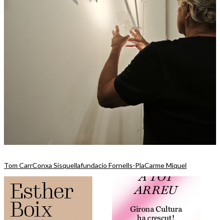
Tom Carr
Conxa Sisquella
fundacio Fornells-Pla
Carme Miquel