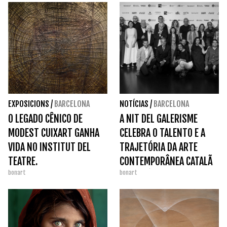
EXPOSICIONS
/
BARCELONA
NOTÍCIAS
/
BARCELONA
O LEGADO CÊNICO DE
A NIT DEL GALERISME
MODEST CUIXART GANHA
CELEBRA O TALENTO E A
VIDA NO INSTITUT DEL
TRAJETÓRIA DA ARTE
TEATRE.
CONTEMPORÂNEA CATALÃ
bonart
bonart
NOS PRÉMIOS GAC 2026.