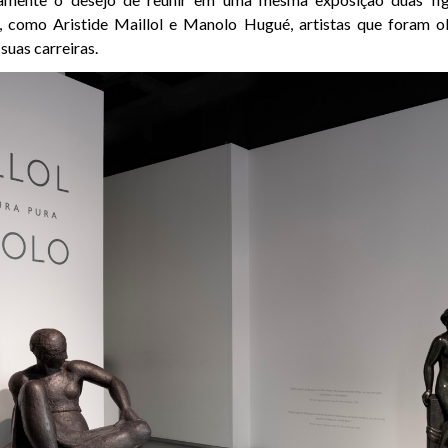
, como Aristide Maillol e Manolo Hugué, artistas que foram o
suas carreiras.