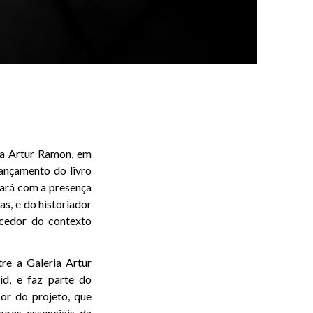
a Artur Ramon, em
ançamento do livro
tará com a presença
as, e do historiador
ecedor do contexto
re a Galeria Artur
d, e faz parte do
r do projeto, que
ras essenciais da