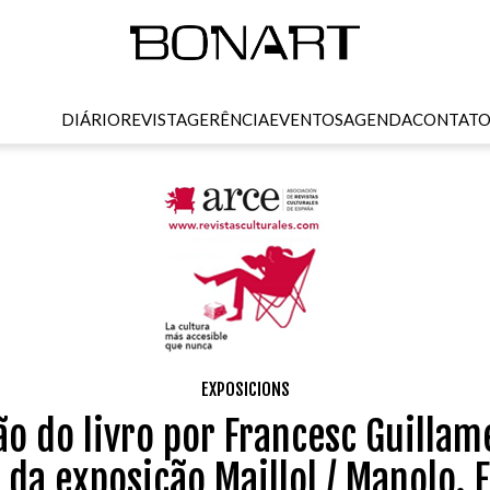
DIÁRIO
REVISTA
GERÊNCIA
EVENTOS
AGENDA
CONTAT
EXPOSICIONS
o do livro por Francesc Guillam
da exposição Maillol / Manolo. E