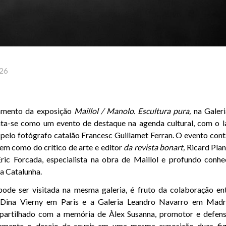
26
ramento da exposição
Maillol / Manolo. Escultura pura,
na Galeri
nta-se como um evento de destaque na agenda cultural, com o l
 pelo fotógrafo catalão Francesc Guillamet Ferran. O evento con
bem como do crítico de arte e editor
da revista bonart,
Ricard Plan
 Eric Forcada, especialista na obra de Maillol e profundo conh
da Catalunha.
pode ser visitada na mesma galeria, é fruto da colaboração ent
 Dina Vierny em Paris e a Galeria Leandro Navarro em Madri
artilhado com a memória de Àlex Susanna, promotor e defenso
damente o desejo de reunir em uma mesma exposição duas figu