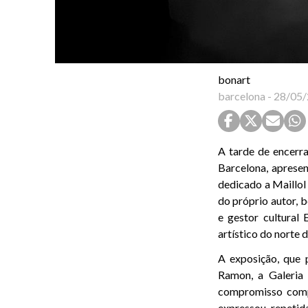
bonart
barcelona
-
28/05/
A tarde de encer
Barcelona, aprese
dedicado a Maillol
do próprio autor, 
e gestor cultural
artístico do norte 
A exposição, que 
Ramon, a Galeria
compromisso comp
expressou repeti