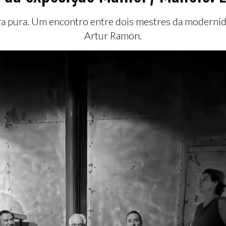
ra pura. Um encontro entre dois mestres da modernid
Artur Ramon.