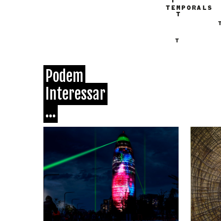
Podem
Interessar
...