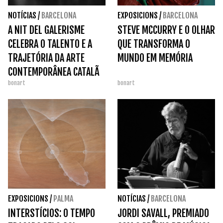
NOTÍCIAS
/
BARCELONA
EXPOSICIONS
/
BARCELONA
A NIT DEL GALERISME
STEVE MCCURRY E O OLHAR
CELEBRA O TALENTO E A
QUE TRANSFORMA O
TRAJETÓRIA DA ARTE
MUNDO EM MEMÓRIA
CONTEMPORÂNEA CATALÃ
bonart
bonart
NOS PRÉMIOS GAC 2026.
EXPOSICIONS
/
PALMA
NOTÍCIAS
/
BARCELONA
INTERSTÍCIOS: O TEMPO
JORDI SAVALL, PREMIADO