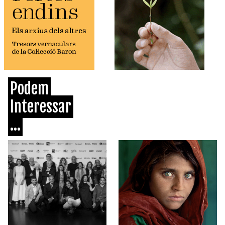
Podem
Interessar
...