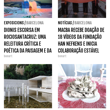
EXPOSICIONS
/
BARCELONA
NOTÍCIAS
/
BARCELONA
DIONIS ESCORSA EM
MACBA RECEBE DOAÇÃO DE
ROCIOSANTACRUZ: UMA
18 VÍDEOS DA FUNDAÇÃO
RELEITURA CRÍTICA E
HAN NEFKENS E INICIA
POÉTICA DA PAISAGEM E DA
COLABORAÇÃO ESTÁVEL
bonart
bonart
MEMÓRIA FAMILIAR