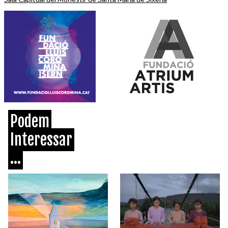
Podem
Interessar
...