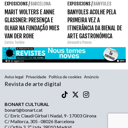
EXPOSICIONS
/
BARCELONA
EXPOSICIONS
/
BANYOLES
MARIT WOLTERS E ANNE
BANYOLES ACOLHE PELA
GLASSNER: PRESENÇA E
PRIMEIRA VEZ A
OLHAR NA FUNDAÇÃO MIES
ITINERÂNCIA DA BIENAL DE
VAN DER ROHE
ARTE GASTRONÓMICA
Carles Toribio
Alexandra Planas
CONTEMPORÂNEA DE
CAMBRILS NO ESPAI EAT
ART
Aviso legal
Privacidade
Política de cookies
Anúncio
Revista de arte digital
BONART CULTURAL
bonart@bonart.cat
C/ Enric Claudi Girbal i Nadal, 9 · 17003 Girona
C/ Mallorca, 305 · 08026 Barcelona
C/ Orfila 3, 2º Izda, 28010 Madrid